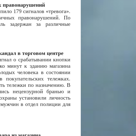
ых правонарушений
ило 179 сигналов «тревога».
личных правонарушений. По
ль задержан за различные
кандал в торговом центре
игнал о срабатывании кнопки
ко минут к зданию магазина
лодых человека в состоянии
в покупательских тележках.
ть тележки по назначению. В
ались нецензурной бранью и
охраны установили личность
 мужчин в отдел полиции для
ара из магазина