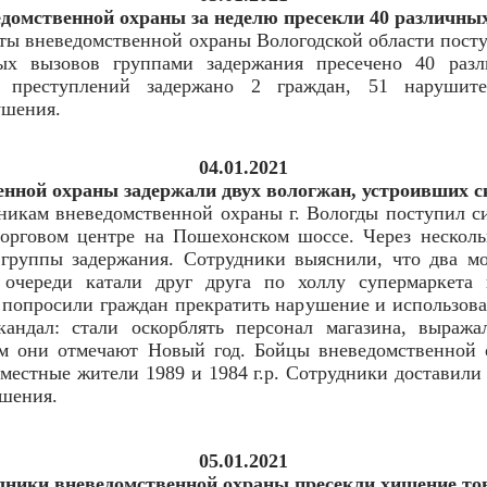
домственной охраны за неделю пресекли 40 различн
ы вневедомственной охраны Вологодской области поступ
ых вызовов группами задержания пресечено 40 раз
 преступлений задержано 2 граждан, 51 нарушите
ушения.
04.01.2021
нной охраны задержали двух вологжан, устроивших с
дникам вневедомственной охраны г. Вологды поступил с
орговом центре на Пошехонском шоссе. Через несколь
руппы задержания. Сотрудники выяснили, что два мо
 очереди катали друг друга по холлу супермаркета 
 попросили граждан прекратить нарушение и использова
андал: стали оскорблять персонал магазина, выраж
ом они отмечают Новый год. Бойцы вневедомственной 
местные жители 1989 и 1984 г.р. Сотрудники доставили
ешения.
05.01.2021
дники вневедомственной охраны пресекли хищение тов