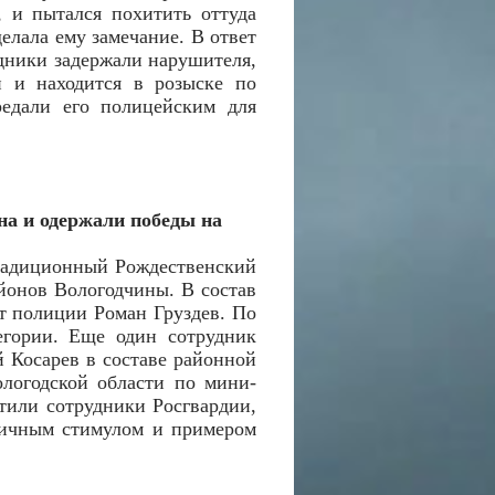
 и пытался похитить оттуда
елала ему замечание. В ответ
удники задержали нарушителя,
н и находится в розыске по
едали его полицейским для
на и одержали победы на
традиционный Рождественский
йонов Вологодчины. В состав
т полиции Роман Груздев. По
егории. Еще один сотрудник
 Косарев в составе районной
логодской области по мини-
етили сотрудники Росгвардии,
тличным стимулом и примером