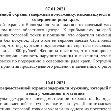
07.01.2021
енной охраны задержали вологжанку, находившуюся в 
совершении ряда краж
ой охраны г. Вологды поступил вызов в охраняемый маг
ном шоссе областного центра. К прибывшему на сраб
ники торговой точки и пояснили, что обратили внимани
на без покупок. При этом ее верхняя одежда была неес
и, что под курткой покупательница спрятала несколько
авила 2000 рублей. Женщина пояснила, что планирова
тановили личность нарушительницы и выяснили, что во
озыске по подозрению в совершении ряда краж. Сотрудн
 принятия процессуального решения и дальнейшего разби
10.01.2021
еведомственной охраны задержали мужчину, который 
вещи у женщины в магазине
ульт дежурного вневедомственной охраны г. Вологд
установленной в супермаркете на ул. Ленинградс
тники торговой точки и указали на одного из посетите