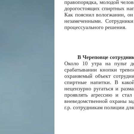
правопорядка, молодой челов
дорогостоящих спиртных нап
Как пояснил вологжанин, он 
незамеченными. Сотрудники
процессуального решения.
В Череповце сотрудни
Около 10 утра на пульт д
срабатывании кнопки трево
охраняемый объект сотрудн
спиртные напитки. В какой
нецензурно ругаться и разм
проявлять агрессию и стал
вневедомственной охраны за
г.р. сотрудникам полиции дл