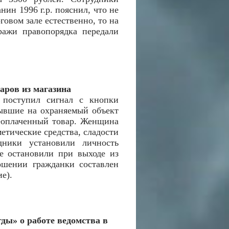
ин 1996 г.р. пояснил, что не
говом зале естественно, то на
ражи правопорядка передали
аров из магазина
 поступил сигнал с кнопки
ывшие на охраняемый объект
неоплаченный товар. Женщина
метические средства, сладости
ники установили личность
е остановили при выходе из
ношении гражданки составлен
е).
ды» о работе ведомства в