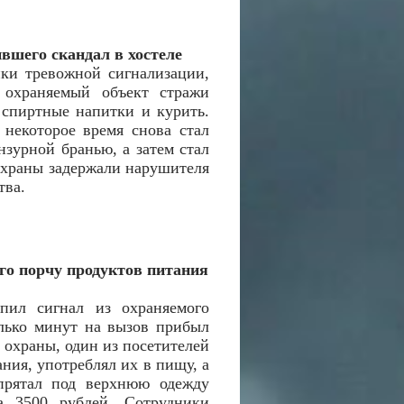
вшего скандал в хостеле
пки тревожной сигнализации,
 охраняемый объект стражи
м спиртные напитки и курить.
 некоторое время снова стал
зурной бранью, а затем стал
охраны задержали нарушителя
тва.
го порчу продуктов питания
пил сигнал из охраняемого
олько минут на вызов прибыл
охраны, один из посетителей
ния, употреблял их в пищу, а
прятал под верхнюю одежду
 3500 рублей. Сотрудники