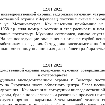
12.01.2021
 вневедомственной охраны задержали мужчину, устрои
мственной охраны г.Череповец поступил сигнал с кно
на ул. Механизаторов. Как выяснили прибывшие на
1958 г.р. снял номер в хостеле и стал распивать в не
чание постояльцу. Мужчина согласился, однако спустя
На все последующие замечания он отвечал грубой нецен
 работниками заведения. Сотрудники вневедомственной 
уполномоченному полиции для дальнейшего разбирательс
12.01.2021
едомственной охраны задержали мужчину, совершивше
в супермаркете
удникам вневедомственной охраны г. Вологды посту
го на Окружном шоссе областного центра. Через неск
адержания.
Как выяснили сотрудники вневедомственной 
делам, брал с полок алкоголь и различные продукты пита
одукты прятал в карманы. Затем молодой человек с
шел на выход мимо кассы. Сумма ущерба составила