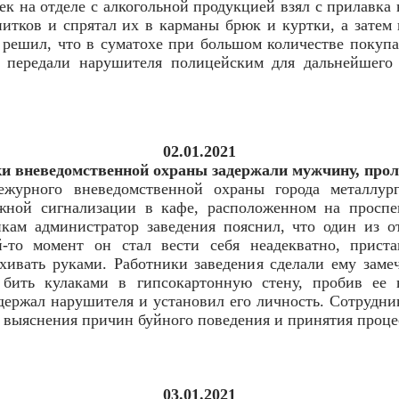
ек на отделе с алкогольной продукцией взял с прилавка
итков и спрятал их в карманы брюк и куртки, а затем
решил, что в суматохе при большом количестве покупат
 передали нарушителя полицейским для дальнейшего 
02.01.2021
ки вневедомственной охраны задержали мужчину, прол
ежурного вневедомственной охраны города металлур
жной сигнализации в кафе, расположенном на просп
икам администратор заведения пояснил, что один из 
-то момент он стал вести себя неадекватно, приста
ахивать руками. Работники заведения сделали ему заме
 бить кулаками в гипсокартонную стену, пробив ее 
держал нарушителя и установил его личность. Сотрудни
я выяснения причин буйного поведения и принятия проц
03.01.2021