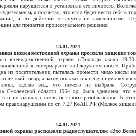
ержали нарушителя и установили его личность. Вологжан
судительным, а посчитал, что если будет вести себя в тор
мание, и его действия останутся не замеченными. Ст
иции для принятия процессуального решения.
13.01.2021
дники вневедомственной охраны пресекли хищение тов
го вневедомственной охраны г.Вологды около 19:30
тановленной в гипермаркете на Окружном шоссе. Приб
дна из посетительниц пыталась пронести мимо кассы 
различный товар, а затем положила к себе в сумочку кос
зоны, сделав вид, что ничего не выбрала. Сотруд
 Смоленской области 1964 г.р. была удивлена, что е
, что не ожидала столь быстрого разоблачения. В от
ом правонарушении по ст. 7.27 КоАП РФ (Мелкое хищени
14.01.2021
нной охраны рассказали радиослушателям «Эхо Волог