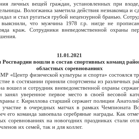
ния личных вещей граждан, установленных при входе,
льницы. Вологжанка заметила действия незнакомца и сд
андал и стал ругаться грубой нецензурной бранью. Сотр
 выяснили, что мужчина 1978 г.р. нигде не прописа
яда краж. Сотрудники вневедомственной охраны пер
ешения.
11.01.2021
 Росгвардии вошли в состав спортивных команд райо
областных соревнованиях
КМР «Центр физической культуры и спорта» состоялся 
стие в состязании приняли спортсмены из различных ра
на вошел и сотрудник вневедомственной охраны сержан
н занял уверенное первое место в своей весовой кат
храны г. Кириллова старший сержант полиции Анатолий
 участие в очередных матчах в рамках Чемпионата Во
реч его команда завоевала серебряные награды. Как отм
ных соревнованиях на новогодних праздниках стали о
членов их семей, так и для коллег.