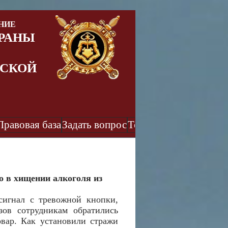
НИЕ
РАНЫ
ДСКОЙ
Правовая база
Задать вопрос
Технические средств
о в хищении алкоголя из
сигнал с тревожной кнопки,
ов сотрудникам обратились
овар. Как установили стражи