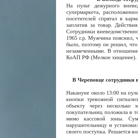
На пульт дежурного вневе
супермаркета, расположенн
посетителей спрятал в карм
заплатив за товар. Действи
Сотрудники вневедомственно
1965 г.р. Мужчина пояснил, ч
было, поэтому он решил, что
незамеченными. В отношении
КоАП РФ (Мелкое хищение).
В Череповце сотрудники 
Накануне около 13:00 на пул
кнопки тревожной сигнализ
объекту через несколько
покупательниц положила в то
мимо кассовой зоны. Сум
нарушительницу и установили
своего поступка. Решается во