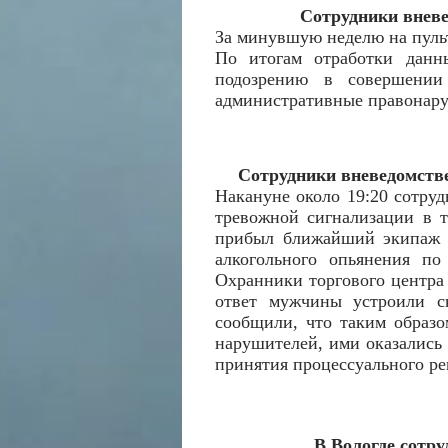
Сотрудники вневе
За минувшую неделю на пульт
По итогам отработки данн
подозрению в совершении
административные правонар
Сотрудники вневедомстве
Накануне около 19:20 сотру
тревожной сигнализации в т
прибыл ближайший экипаж г
алкогольного опьянения по
Охранники торгового центра
ответ мужчины устроили ск
сообщили, что таким образ
нарушителей, ими оказались 
принятия процессуального р
В Вологде сотру