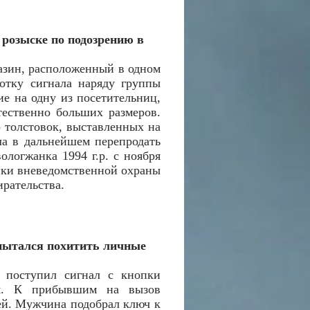
розыске по подозрению в
азин, расположенный в одном
отку сигнала наряду группы
е на одну из посетительниц,
тественно больших размеров.
 толстовок, выставленных на
ла в дальнейшем перепродать
логжанка 1994 г.р. с ноября
ики вневедомственной охраны
рательства.
пытался похитить личные
ы поступил сигнал с кнопки
кая. К прибывшим на вызов
лей. Мужчина подобрал ключ к