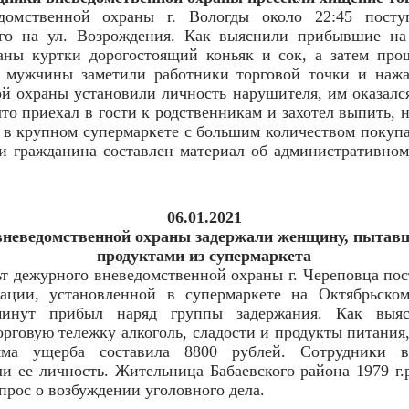
домственной охраны г. Вологды около 22:45 посту
ого на ул. Возрождения. Как выяснили прибывшие на
аны куртки дорогостоящий коньяк и сок, а затем про
я мужчины заметили работники торговой точки и нажа
й охраны установили личность нарушителя, им оказалс
то приехал в гости к родственникам и захотел выпить, н
 в крупном супермаркете с большим количеством покупа
 гражданина составлен материал об административном
06.01.2021
вневедомственной охраны задержали женщину, пытав
продуктами из супермаркета
ьт дежурного вневедомственной охраны г. Череповца по
ации, установленной в супермаркете на Октябрьско
 минут прибыл наряд группы задержания. Как выяс
рговую тележку алкоголь, сладости и продукты питания,
ма ущерба составила 8800 рублей. Сотрудники вн
 ее личность. Жительница Бабаевского района 1979 г.р
прос о возбуждении уголовного дела.